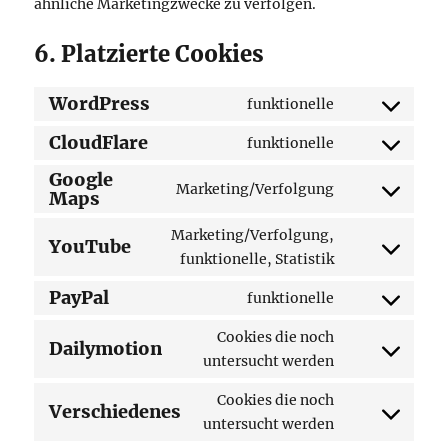
ähnliche Marketingzwecke zu verfolgen.
6. Platzierte Cookies
WordPress
funktionelle
Consent
to
CloudFlare
funktionelle
Consent
service
Google
to
wordpress
Marketing/Verfolgung
Maps
Consent
service
to
cloudflare
Marketing/Verfolgung,
YouTube
service
Consent
funktionelle, Statistik
google-
to
PayPal
maps
funktionelle
service
Consent
youtube
to
Cookies die noch
Dailymotion
service
Consent
untersucht werden
paypal
to
Cookies die noch
service
Verschiedenes
Consent
untersucht werden
dailymotion
to