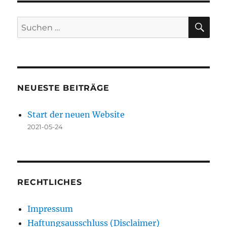
SU
Suchen
nach:
NEUESTE BEITRÄGE
Start der neuen Website
2021-05-24
RECHTLICHES
Impressum
Haftungsausschluss (Disclaimer)